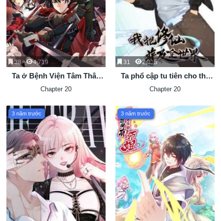
38
4,719
31
2,315
Ta ở Bệnh Viện Tâm Thân
Ta phổ cập tu tiên cho thế
Bắt Đầu Học Trảm Thần
giới
Chapter 20
Chapter 20
3 năm trước
3 năm trước