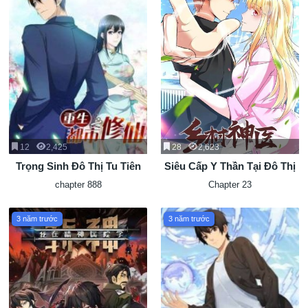
12
2,425
28
2,623
Trọng Sinh Đô Thị Tu Tiên
Siêu Cấp Y Thần Tại Đô Thị
chapter 888
Chapter 23
3 năm trước
3 năm trước