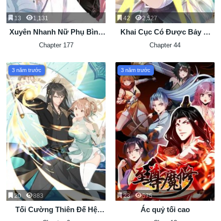
13
1,131
42
2,527
Xuyên Nhanh Nữ Phụ Bình
Khai Cục Có Được Bảy Vị
Tĩnh Chút
Sư Tỷ Tuyệt Sắc
Chapter 177
Chapter 44
3 năm trước
3 năm trước
20
883
23
575
Tối Cường Thiên Đế Hệ
Ác quỷ tối cao
Thống