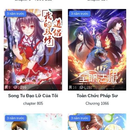
3 năm trước
3 năm trước
9
1,299
16
4,891
Song Tu Đạo Lữ Của Tôi
Toàn Chức Pháp Sư
chapter 805
Chương 1066
3 năm trước
3 năm trước