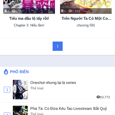
6
677
6
1,243
Tiểu ma đầu lộ tẩy rồi!
Trên Người Ta Có Một Con
Rồng
Chapter 3: Hiểu lầm!
chương 591
1
PHỔ BIẾN
Oneshot nhưng lại là series
Thể loại:
1
63,773
Phá Tà: Có Đứa Kêu Tao Livestream Bắt Quỷ
Thể loại: