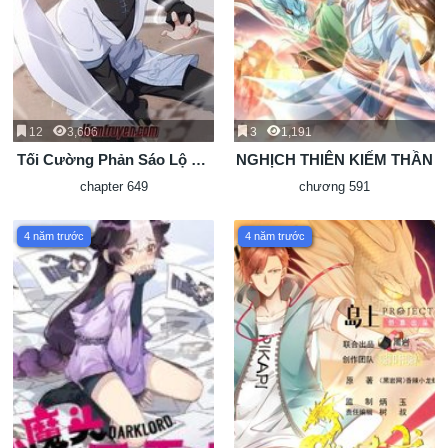
12
3,606
3
1,191
Tối Cường Phản Sáo Lộ Hệ
NGHỊCH THIÊN KIẾM THẦN
Thống
chapter 649
chương 591
4 năm trước
4 năm trước