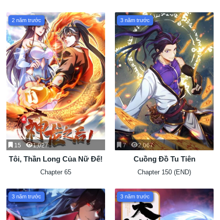
2 năm trước
3 năm trước
15
1,027
7
2,067
Tôi, Thần Long Của Nữ Đế!
Cuồng Đồ Tu Tiên
Chapter 65
Chapter 150 (END)
3 năm trước
3 năm trước