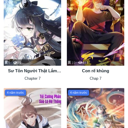
6
99
19
444
Sư Tôn Người Thật Lắm
Con rể khùng
Chiêu
Chapter 7
Chap 7
4 năm trước
4 năm trước