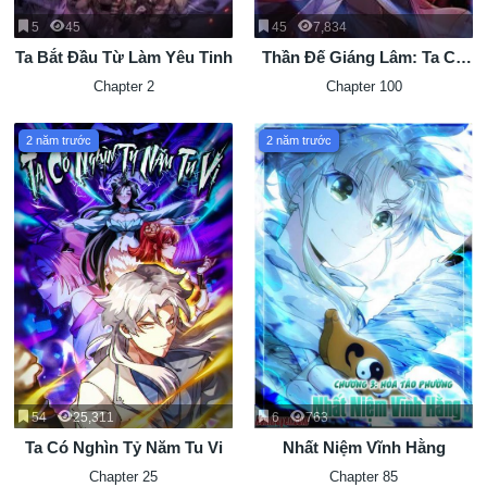
5
45
45
7,834
Ta Bắt Đầu Từ Làm Yêu Tinh
Thần Đế Giáng Lâm: Ta Có
Trăm Triệu Điểm Thuộc Tính
Chapter 2
Chapter 100
2 năm trước
2 năm trước
54
25,311
6
763
Ta Có Nghìn Tỷ Năm Tu Vi
Nhất Niệm Vĩnh Hằng
Chapter 25
Chapter 85