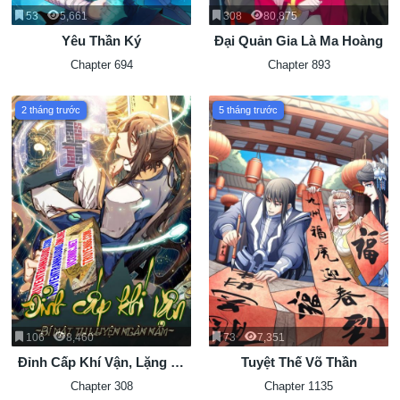
53
5,661
308
80,875
Yêu Thần Ký
Đại Quản Gia Là Ma Hoàng
Chapter 694
Chapter 893
2 tháng trước
5 tháng trước
106
8,460
73
7,351
Đỉnh Cấp Khí Vận, Lặng Lẽ
Tuyệt Thế Võ Thần
Tu Luyện Ngàn Năm
Chapter 308
Chapter 1135