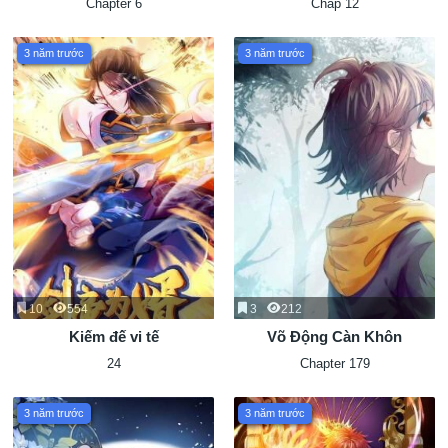
Chapter 6
Chap 12
3 năm trước
3 năm trước
10
554
3
212
Kiếm đế vi tế
Võ Động Càn Khôn
24
Chapter 179
3 năm trước
3 năm trước