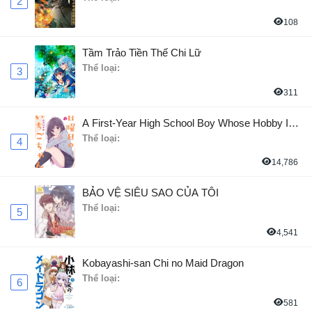
2
108
Tầm Trảo Tiền Thế Chi Lữ
Thể loại:
3
311
A First-Year High School Boy Whose Hobby Is
Cross-Dressing
Thể loại:
4
14,786
BẢO VỆ SIÊU SAO CỦA TÔI
Thể loại:
5
4,541
Kobayashi-san Chi no Maid Dragon
Thể loại:
6
581