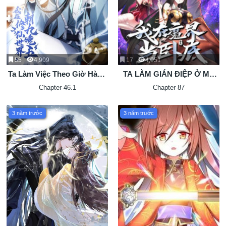
55
4,909
17
4,051
Ta Làm Việc Theo Giờ Hành
TA LÀM GIÁN ĐIỆP Ở MA
Chính Ở Thế Giới Tu Tiên
GIỚI
Chapter 46.1
Chapter 87
3 năm trước
3 năm trước