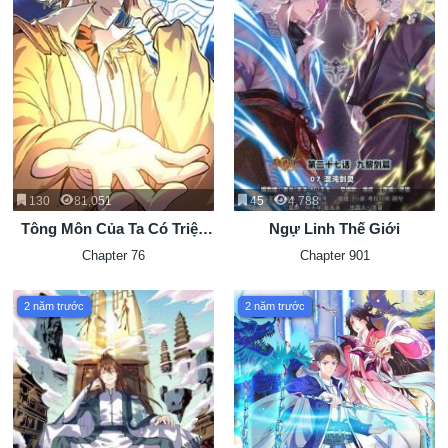
130
81,051
45
4,788
Tông Môn Của Ta Có Triệu
Ngự Linh Thế Giới
Điểm Mạnh
Chapter 76
Chapter 901
2 năm trước
2 năm trước