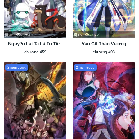
48
7,284
16
4,022
Nguyên Lai Ta Là Tu Tiên
Vạn Cổ Thần Vương
Đại Lão
chương 459
chương 403
2 năm trước
2 năm trước