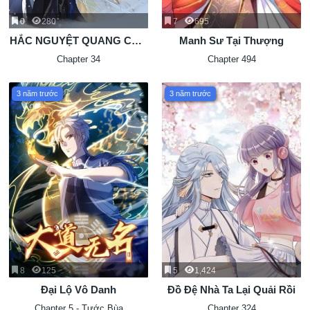
0
280
7
695
HẮC NGUYỆT QUANG CẦM
Manh Sư Tại Thượng
CHẮC KỊCH BẢN BE
Chapter 34
Chapter 494
3 năm trước
3 năm trước
8
125
5
1,424
Đại Lộ Vô Danh
Đồ Đệ Nhà Ta Lại Quải Rồi
Chapter 5 - Tước Bùa
Chapter 324