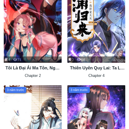
4
31
2
64
Tôi Là Đại Ái Ma Tôn, Ngay
Thiên Uyên Quy Lai: Ta Là
Cả Nữ Đồ Đệ Cũng Muốn
Thiên Tai
Chapter 2
Chapter 4
Giết Tôi
3 năm trước
3 năm trước