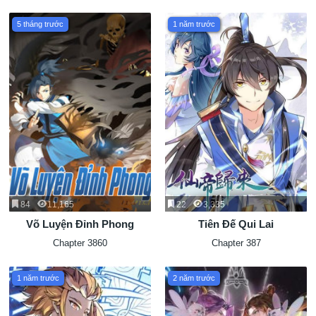
5 tháng trước
1 năm trước
84
11,165
22
3,335
Võ Luyện Đỉnh Phong
Tiên Đế Qui Lai
Chapter 3860
Chapter 387
1 năm trước
2 năm trước