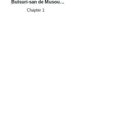
Butsuri-san de Musou
Shitetara Motemote ni
Chapter 1
Narimashita