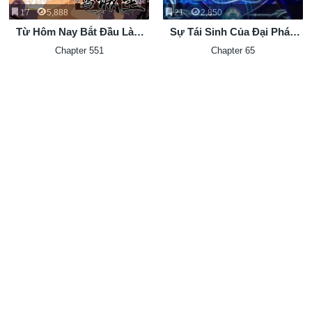
17
5,888
21
2,850
Từ Hôm Nay Bắt Đầu Làm
Sự Tái Sinh Của Đại Pháp
Thành Chủ
Sư Bị Phong Ấn
Chapter 551
Chapter 65