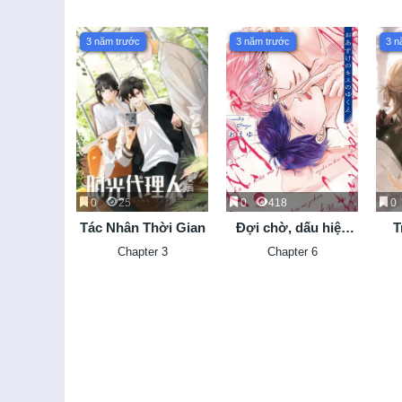
3 năm trước
3 năm trước
3 n
0
25
0
418
0
Tác Nhân Thời Gian
Đợi chờ, dấu hiệu
T
của một nụ hôn
Ph
Chapter 3
Chapter 6