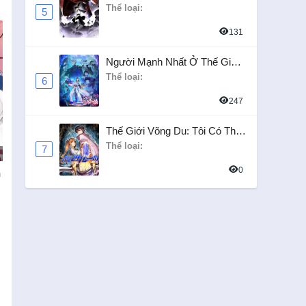
Cùng Tùy Tùng
Thể loại:
5
131
Người Mạnh Nhất Ở Thế Giới
Khác
Thể loại:
6
247
Thế Giới Võng Du: Tôi Có Thể
Tiến Hóa Mọi Thứ
Thể loại:
7
0
n