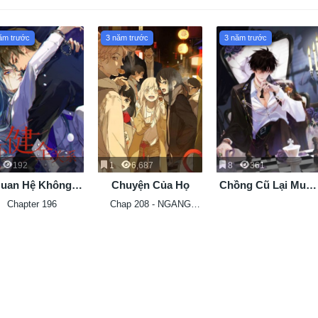
ăm trước
3 năm trước
3 năm trước
192
1
6,687
8
361
uan Hệ Không
Chuyện Của Họ
Chồng Cũ Lại Muố
Hoàn Hảo
Phục Hôn
Chapter 196
Chap 208 - NGANG
RAW