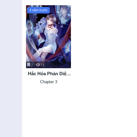
4 năm trước
2
71
Hắc Hóa Phản Diện
Sủng Lên Trời
Chapter 3