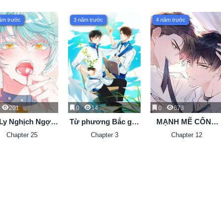
ăm trước
3 năm trước
4 năm trước
201
0
14
0
673
Ly Nghịch Ngợm
Từ phương Bắc gửi
MẠNH MẼ CÔNG
ôn Quấn Lấy Tôi
tới phương Nam
CHIẾM
Chapter 25
Chapter 3
Chapter 12