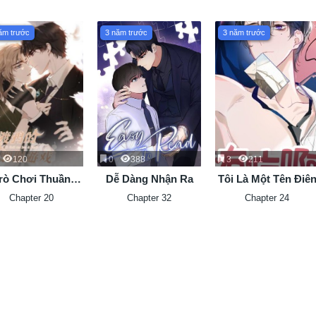
ăm trước
3 năm trước
3 năm trước
120
0
388
3
211
rò Chơi Thuần
Dễ Dàng Nhận Ra
Tôi Là Một Tên Điê
ục Của Quạ Đen
Chapter 20
Chapter 32
Chapter 24