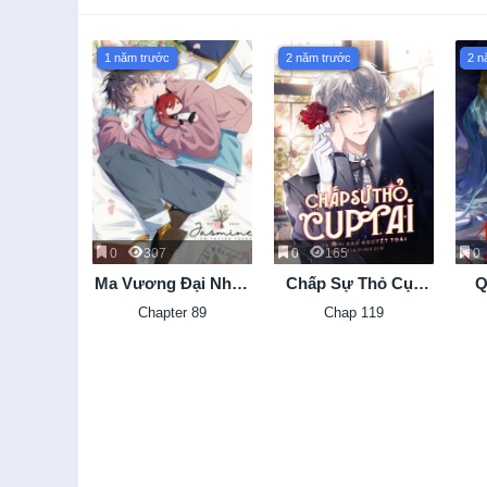
1 năm trước
2 năm trước
2 n
0
307
0
165
0
Ma Vương Đại Nhân
Chấp Sự Thỏ Cụp
Q
Luôn Trêu Chọc Tôi
Tai
Chapter 89
Chap 119