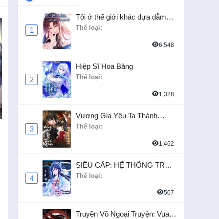
Tôi ở thế giới khác dựa dẫm
vào phụ nữ
Thể loại:
1
6,548
Hiệp Sĩ Hoa Băng
Thể loại:
2
1,328
Vương Gia Yêu Ta Thành
Nghiện
Thể loại:
n
3
1,462
SIÊU CẤP: HỆ THỐNG TRÀ
XANH
Thể loại:
4
507
Truyền Võ Ngoại Truyện: Vua