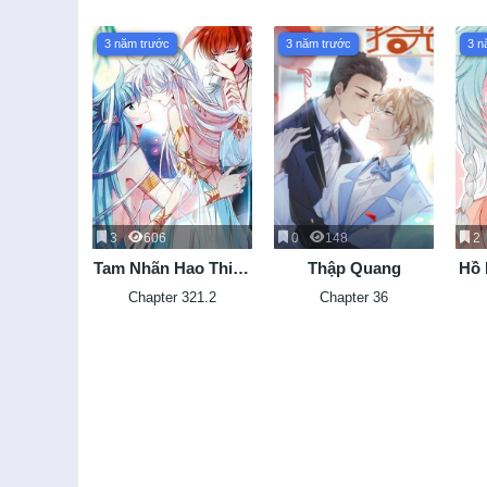
3 năm trước
3 năm trước
3 n
3
606
0
148
2
Tam Nhãn Hao Thiên
Thập Quang
Hồ 
Lục
Lu
Chapter 321.2
Chapter 36