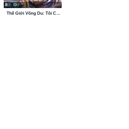
8
0
Thế Giới Võng Du: Tôi Có
Thể Tiến Hóa Mọi Thứ