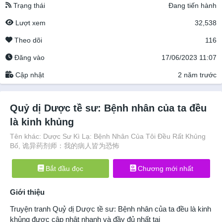
Trạng thái
Đang tiến hành
Lượt xem
32,538
Theo dõi
116
Đăng vào
17/06/2023 11:07
Cập nhật
2 năm trước
Quỷ dị Dược tề sư: Bệnh nhân của ta đều
là kinh khủng
Tên khác: Dược Sư Kì Lạ: Bệnh Nhân Của Tôi Đều Rất Khủng
Bố, 诡异药剂师：我的病人皆为恐怖
Bắt đầu đọc
Chương mới nhất
Giới thiệu
Truyện tranh
Quỷ dị Dược tề sư: Bệnh nhân của ta đều là kinh
khủng
được cập nhật nhanh và đầy đủ nhất tại