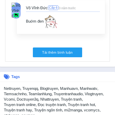
3 năm trước
Võ Vĩnh Đức
Cấp 6
3 năm trước
Chapter 268
3 năm trước
Buớm đen
Chapter 267
3 năm trước
Chapter 266
3 năm trước
Chapter 265
Tải thêm bình luận
3 năm trước
Chapter 264
3 năm trước
Tags
Chapter 263
3 năm trước
Nettruyen
,
Truyenqq
,
Blogtruyen
,
Manhuavn
,
Manhwatv
,
Chapter 262
Tiemsachnho
,
Teamlanhlung
,
Truyentranhaudio
,
Vlogtruyen
,
3 năm trước
Vcomi
,
Doctruyen3q
,
Nhattruyen
,
Truyện tranh
,
Truyen tranh online
,
Đọc truyện tranh
,
Truyện tranh hot
,
Chapter 261
Truyện tranh hay
,
Truyện ngôn tình
,
mi2manga
,
vcomycs
,
3 năm trước