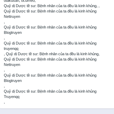
otakusan
,
ocumeo
,
Chapter 260
Quỷ dị Dược tề sư: Bệnh nhân của ta đều là kinh khủng
,
,
3 năm trước
Quỷ dị Dược tề sư: Bệnh nhân của ta đều là kinh khủng
Nettruyen
Chapter 259
,
3 năm trước
Quỷ dị Dược tề sư: Bệnh nhân của ta đều là kinh khủng
Chapter 258
Blogtruyen
3 năm trước
,
Quỷ dị Dược tề sư: Bệnh nhân của ta đều là kinh khủng
Chapter 257
truyenqq
3 năm trước
,
Quỷ dị Dược tề sư: Bệnh nhân của ta đều là kinh khủng
,
Chapter 256
Quỷ dị Dược tề sư: Bệnh nhân của ta đều là kinh khủng
3 năm trước
Nettruyen
,
Chapter 255
Quỷ dị Dược tề sư: Bệnh nhân của ta đều là kinh khủng
3 năm trước
Blogtruyen
Chapter 254
,
3 năm trước
Quỷ dị Dược tề sư: Bệnh nhân của ta đều là kinh khủng
Truyenqq
Chapter 253
,
3 năm trước
Chapter 252