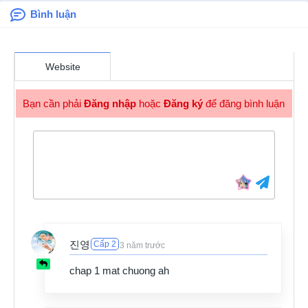
Bình luận
Chapter 277
2 năm trước
Chapter 276
Website
2 năm trước
Chapter 275
Bạn cần phải
Đăng nhập
hoặc
Đăng ký
để đăng bình luận
2 năm trước
Chapter 274
2 năm trước
Chapter 273
3 năm trước
Chapter 272
3 năm trước
Chapter 271
진영
Cấp 2
3 năm trước
3 năm trước
Chapter 270
chap 1 mat chuong ah
3 năm trước
Chapter 269