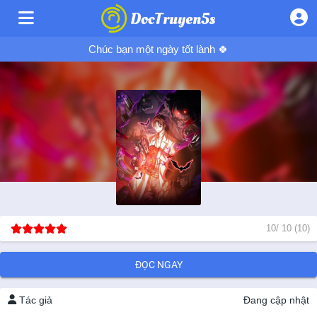
Chúc bạn một ngày tốt lành 🍀
10
/
10
(
10
)
ĐỌC NGAY
Tác giả
Đang cập nhật