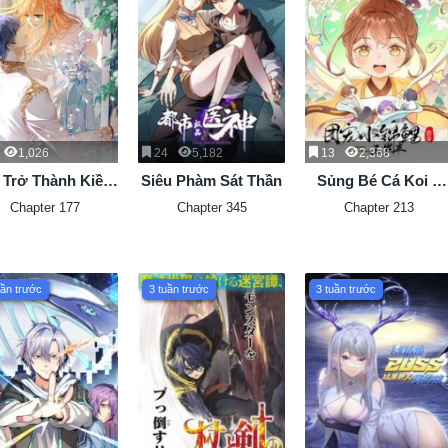
1,026
24
5,182
13
2,368
 Trở Thành Kiều
Siêu Phàm Sát Thần
Sủng Bé Cá Koi 3
ê Của Ông Trùm
Tuổi Rưỡi
Chapter 177
Chapter 345
Chapter 213
Phản Diện
uần trước
3 tuần trước
3 tuần trước