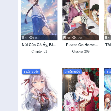
4
1,033
20
2,203
6
Núi Của Cô Ấy, Biển
Please Go Home,
Tôi
Của Cô Ấy
Akutsu-San!
Th
Chapter 81
Chapter 209
3 tuần trước
3 tuần trước
3 t