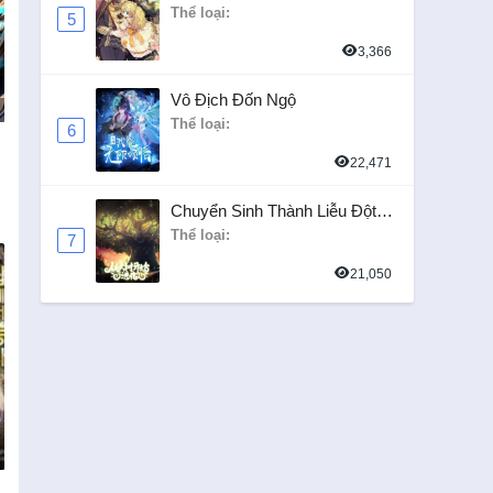
Nàng Công Chúa
Thể loại:
5
3,366
Vô Địch Đốn Ngộ
Thể loại:
6
22,471
Chuyển Sinh Thành Liễu Đột
Biến
Thể loại:
7
21,050