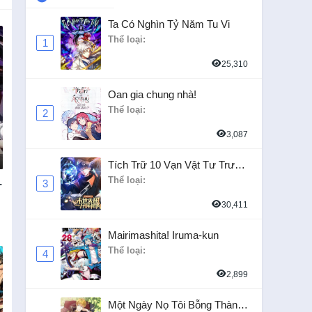
Ta Có Nghìn Tỷ Năm Tu Vi
Thể loại:
1
25,310
Oan gia chung nhà!
Thể loại:
2
3,087
Tích Trữ 10 Vạn Vật Tư Trước
Ngày Tận Thế
Thể loại:
3
i
30,411
Mairimashita! Iruma-kun
Thể loại:
4
2,899
Một Ngày Nọ Tôi Bỗng Thành