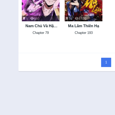
5
680
19
4,532
Nam Chủ Và Hậu
Ma Lâm Thiên Hạ
Cung Đều Là Của Ta
Chapter 79
Chapter 193
1