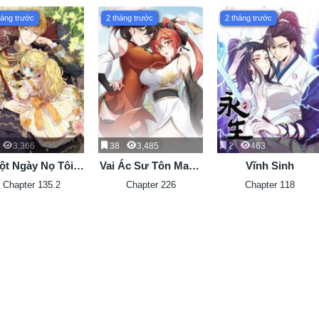
Ken
háng trước
2 tháng trước
2 tháng trước
3,366
38
3,485
2
463
ột Ngày Nọ Tôi
Vai Ác Sư Tôn Mang
Vĩnh Sinh
ng Thành Nàng
Theo Các Đồ Đệ Vô
Chapter 135.2
Chapter 226
Chapter 118
Công Chúa
Địch Thiên Hạ