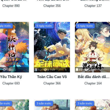
Hoàng
Thương Được Chưa
Trong Tòa Tháp Th
Chapter 890
Chapter 356
Chapter 137
?
Thách
gày trước
5 ngày trước
6 ngày trước
3
5,661
50
9,749
69
5,106
Yêu Thần Ký
Toàn Cầu Cao Võ
Bắt đầu đánh dấu
Hoang cổ thánh thể
Chapter 693
Chapter 366
Chapter 164
uần trước
3 tuần trước
3 tuần trước