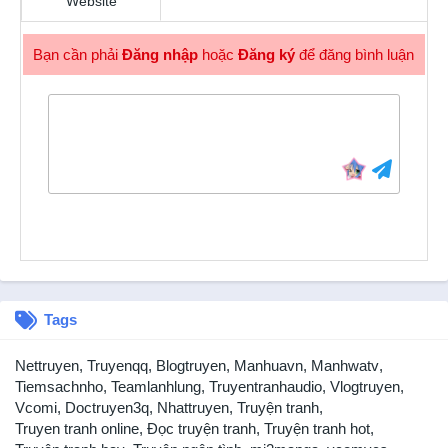
Website
3 năm trước
Chapter 3
Bạn cần phải
Đăng nhập
hoặc
Đăng ký
để đăng bình luận
3 năm trước
Chapter 2
3 năm trước
Chapter 1
3 năm trước
Tags
Nettruyen
,
Truyenqq
,
Blogtruyen
,
Manhuavn
,
Manhwatv
,
Tiemsachnho
,
Teamlanhlung
,
Truyentranhaudio
,
Vlogtruyen
,
Vcomi
,
Doctruyen3q
,
Nhattruyen
,
Truyện tranh
,
Truyen tranh online
,
Đọc truyện tranh
,
Truyện tranh hot
,