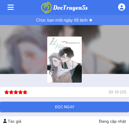
Chúc bạn một ngày tốt lành 🍀
10
/
10
(
10
)
ĐỌC NGAY
Tác giả
Đang cập nhật