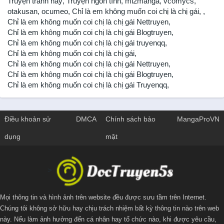
Truyện tranh hay
,
Truyện ngôn tình
,
mi2manga
,
vcomycs
,
otakusan
,
ocumeo
,
Chỉ là em không muốn coi chị là chị gái
,
,
Chỉ là em không muốn coi chị là chị gái Nettruyen
,
Chỉ là em không muốn coi chị là chị gái Blogtruyen
,
Chỉ là em không muốn coi chị là chị gái truyenqq
,
Chỉ là em không muốn coi chị là chị gái
,
Chỉ là em không muốn coi chị là chị gái Nettruyen
,
Chỉ là em không muốn coi chị là chị gái Blogtruyen
,
Chỉ là em không muốn coi chị là chị gái Truyenqq
,
Điều khoản sử
DMCA
Chính sách bảo
MangaProVN
dụng
mật
>
Mọi thông tin và hình ảnh trên website đều được sưu tầm trên Internet.
Chúng tôi không sở hữu hay chịu trách nhiệm bất kỳ thông tin nào trên web
này. Nếu làm ảnh hưởng đến cá nhân hay tổ chức nào, khi được yêu cầu,