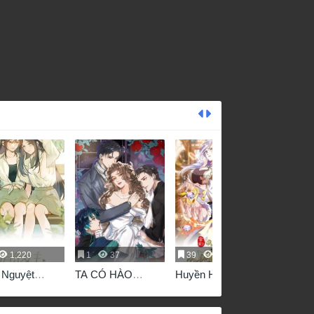
1,220
1
37
39
18,816
 Nguyệt
TA CÓ HÀO
Huyền Huyễn: Ta
g luôn muốn
QUANG BÁ TỔNG
Bắt Đầu Vô Địch
hiếm tôi
Từ Bại Gia