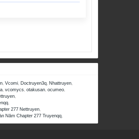
en
,
Vcomi
,
Doctruyen3q
,
Nhattruyen
,
a
,
vcomycs
,
otakusan
,
ocumeo
,
ttruyen
,
enqq
,
pter 277 Nettruyen
,
gàn Năm Chapter 277 Truyenqq
,