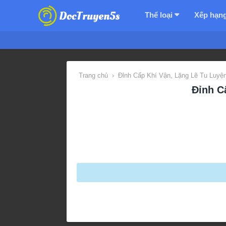
Thể loại
Xếp hạn
Trang chủ
›
Đỉnh Cấp Khí Vận, Lặng Lẽ Tu Luy
Đỉnh C