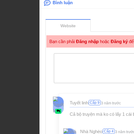
Bình luận
Website
Bạn cần phải
Đăng nhập
hoặc
Đăng ký
để 
Tuyết linh
Cấp 9
3 năm trước
Cả bộ truyện mà ko có lấy 1 cái 
Nhà Nghèo
Cấp 4
3 năm trướ