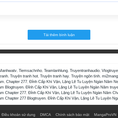
Tải thêm bình luận
Manhwatv
,
Tiemsachnho
,
Teamlanhlung
,
Truyentranhaudio
,
Vlogtruy
tranh
,
Truyện tranh hot
,
Truyện tranh hay
,
Truyện ngôn tình
,
mi2mang
Năm
,
Chapter 277
,
Đỉnh Cấp Khí Vận, Lặng Lẽ Tu Luyện Ngàn Năm Ne
ăm Blogtruyen
,
Đỉnh Cấp Khí Vận, Lặng Lẽ Tu Luyện Ngàn Năm truy
ăm Chapter 277
,
Đỉnh Cấp Khí Vận, Lặng Lẽ Tu Luyện Ngàn Năm Cha
ăm Chapter 277 Blogtruyen
,
Đỉnh Cấp Khí Vận, Lặng Lẽ Tu Luyện N
Điều khoản sử dụng
DMCA
Chính sách bảo mật
MangaProVN