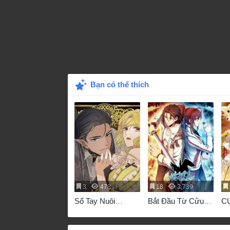
Bạn có thể thích
3
478
18
3,739
Sổ Tay Nuôi
Bắt Đầu Từ Cửu
C
Dưỡng Rồng
Đầu Điểu
G