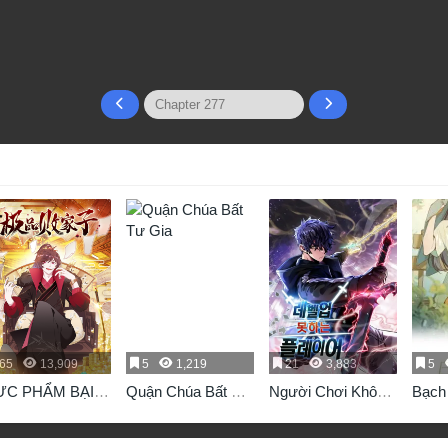
65
13,909
5
1,219
21
3,883
5
ỰC PHẨM BẠI
Quận Chúa Bất Tư
Người Chơi Không
Bạch
IA TỬ
Gia
Thể Thăng Cấp
Quan
độc c