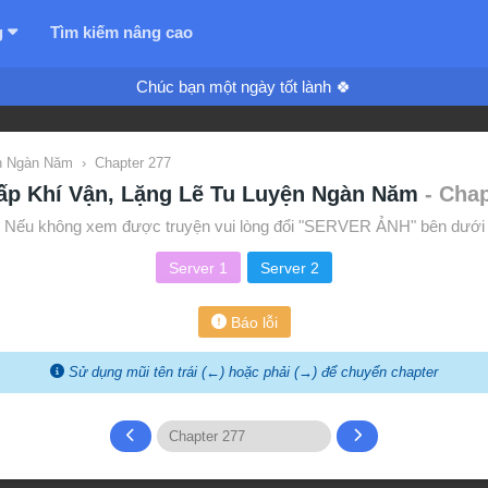
g
Tìm kiếm nâng cao
Chúc bạn một ngày tốt lành 🍀
ện Ngàn Năm
›
Chapter 277
ấp Khí Vận, Lặng Lẽ Tu Luyện Ngàn Năm
- Cha
Nếu không xem được truyện vui lòng đổi "SERVER ẢNH" bên dưới
Server 1
Server 2
Báo lỗi
Sử dụng mũi tên trái (←) hoặc phải (→) để chuyển chapter