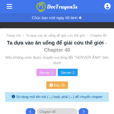
Chúc bạn một ngày tốt lành 🍀
Trang chủ
›
Ta dựa vào ăn uống để giải cứu thế giới
›
Chapter 40
Ta dựa vào ăn uống để giải cứu thế giới
-
Chapter 40
Nếu không xem được truyện vui lòng đổi "SERVER ẢNH" bên
dưới
Server 1
Server 2
Báo lỗi
Sử dụng mũi tên trái (←) hoặc phải (→) để chuyển chapter