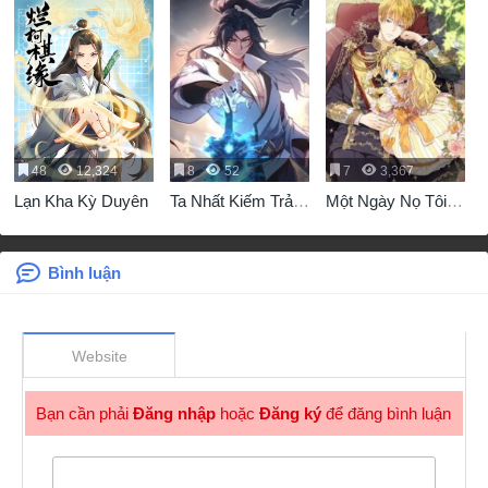
48
12,324
8
52
7
3,367
Lạn Kha Kỳ Duyên
Ta Nhất Kiếm Trảm
Một Ngày Nọ Tôi
Hồn, Tu 3000 Đại
Bỗng Thành Nàng
Đạo
Công Chúa
Bình luận
Website
Bạn cần phải
Đăng nhập
hoặc
Đăng ký
để đăng bình luận