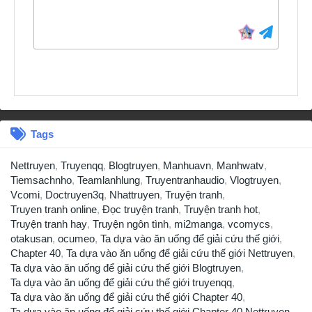
Tags
Nettruyen
,
Truyenqq
,
Blogtruyen
,
Manhuavn
,
Manhwatv
,
Tiemsachnho
,
Teamlanhlung
,
Truyentranhaudio
,
Vlogtruyen
,
Vcomi
,
Doctruyen3q
,
Nhattruyen
,
Truyện tranh
,
Truyen tranh online
,
Đọc truyện tranh
,
Truyện tranh hot
,
Truyện tranh hay
,
Truyện ngôn tình
,
mi2manga
,
vcomycs
,
otakusan
,
ocumeo
,
Ta dựa vào ăn uống để giải cứu thế giới
,
Chapter 40
,
Ta dựa vào ăn uống để giải cứu thế giới Nettruyen
,
Ta dựa vào ăn uống để giải cứu thế giới Blogtruyen
,
Ta dựa vào ăn uống để giải cứu thế giới truyenqq
,
Ta dựa vào ăn uống để giải cứu thế giới Chapter 40
,
Ta dựa vào ăn uống để giải cứu thế giới Chapter 40 Nettruyen
,