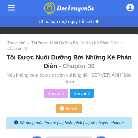
Chúc bạn một ngày tốt lành 🍀
Trang chủ
›
Tôi Được Nuôi Dưỡng Bởi Những Kẻ Phản Diện
›
Chapter 30
Tôi Được Nuôi Dưỡng Bởi Những Kẻ Phản
Diện
- Chapter 30
Nếu không xem được truyện vui lòng đổi "SERVER ẢNH" bên
dưới
Server 1
Server 2
Báo lỗi
Sử dụng mũi tên trái (←) hoặc phải (→) để chuyển chapter