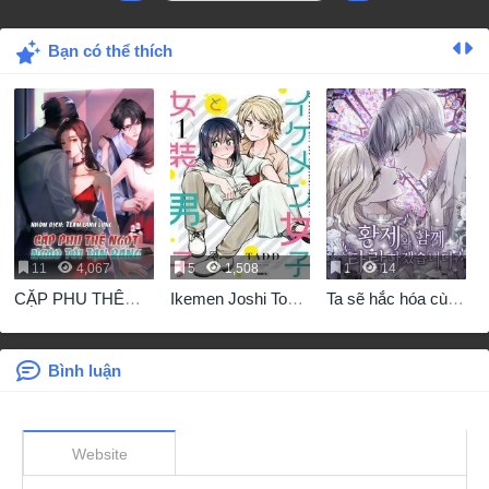
Bạn có thể thích
11
4,067
5
1,508
1
14
CẶP PHU THÊ
Ikemen Joshi To
Ta sẽ hắc hóa cùng
NGỌT NGÀO TỚI
Josou Danshi
với hoàng đế bệ hạ
TẬN RĂNG
Bình luận
Website